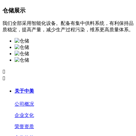
仓储展示
我们全部采用智能化设备。配备有集中供料系统，有利保持品
质稳定，提高产量，减少生产过程污染，维系更高质量体系。


关于中美
公司概况
企业文化
荣誉资质