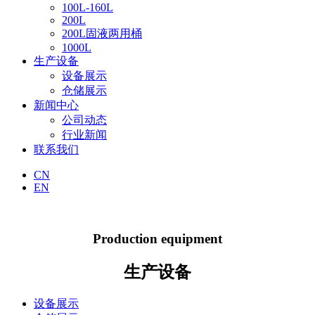
100L-160L
200L
200L固液两用桶
1000L
生产设备
设备展示
仓储展示
新闻中心
公司动态
行业新闻
联系我们
CN
EN
Production equipment
生产设备
设备展示