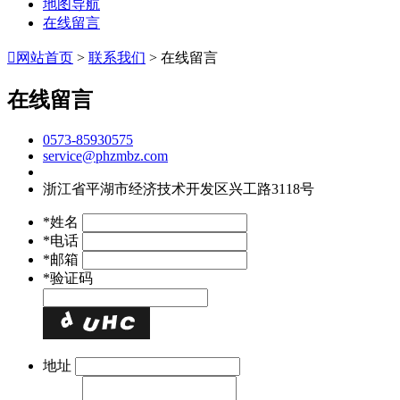
地图导航
在线留言

网站首页
>
联系我们
> 在线留言
在线留言
0573-85930575
service@phzmbz.com
浙江省平湖市经济技术开发区兴工路3118号
*姓名
*电话
*邮箱
*验证码
地址